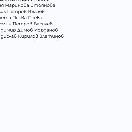
ня Маринова Стоянова
сил Петров Вълчев
нета Пеева Пеева
селин Петров Василев
адимир Димов Йорданов
адислав Кирилов Златинов
орги Анастасов Георгиев
рги Русев Узунов
ргана Йорданова Рашкова
ргана Стоянова Христова - Тодорова
лъбин Динчев Младенов
ниела Георгиева Христова
сислава Пепова Димитрова
митрина Владкова Петрова
митър Иванов Иванов
мо Ганчев Димов
атерина Антимова Нунова
ица Лазарова Харизанова
илия Иванова Добрева
вко Колев Иванов
а Мирче Димитриевска