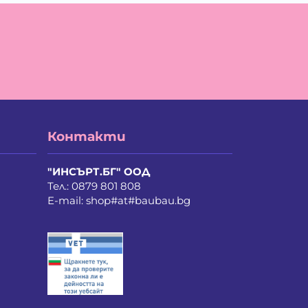
айло Петров Петров
ан Христов Марков
елина Недкова Кирилова
ия Василев Пеев
ина Руменова Милева-Атанасова
лина Орлинова Кандулкова
ти Атанасова Драгоева
нстантин Антонов Антов
истиян Пламенов Димитров
Контакти
бомир Димитров Любенов
риан Здравков Георгиев
рина Иванова Иванова
"ИНСЪРТ.БГ" ООД
рия Стоянова Козарева
Тел.:
0879 801 808
линда Де Мул
E-mail:
shop#at#baubau.bg
ла Неделчева Бобадова
лена Костадинова Павлова
лослав Ванков Жиков
рослав Насков Тодоров
хаил Владимиров Несторов
дя Сергеева Лападатова
колай Викторов Иванов