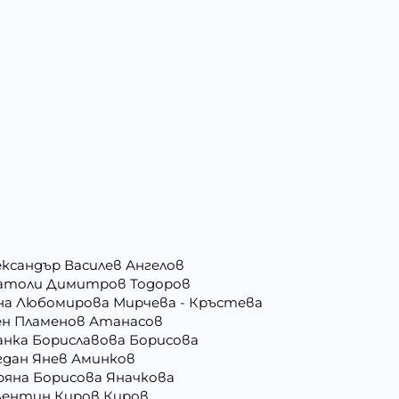
ександър Василев Ангелов
атоли Димитров Тодоров
на Любомирова Мирчева - Кръстева
ен Пламенов Атанасов
анка Бориславова Борисова
гдан Янев Аминков
ряна Борисова Яначкова
лентин Киров Киров