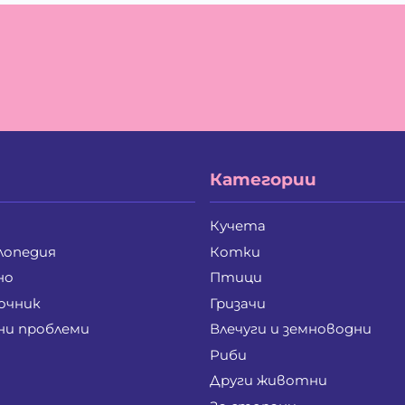
Ивайло Лилков Петров
Ив
Иван Стратиев Чалев
Ив
Ивелина Бойкова Вачева
Ив
Илия Борисов Райчев
Ил
Ирена Стоянова Андонова
Ир
Йордан Илиев Добрев
Ка
Калоян Петров Йорданов
Ке
Кирил Георгиев Стоянов
Ко
Кристина Иванова Пенева
Кр
Категории
Лиляна Генева Генева
Лю
Маргарита Анастасова Чанкова-Паунова
Ма
Мариана Лазарова Костова
Ма
Кучета
Мария Руменова Савова
Ма
лопедия
Котки
Мая Николова Перчинска
Ме
Мила Добромирова Калева
Ми
но
Птици
Милена Веселинова Панчева
Ми
очник
Гризачи
Милко Цветанов Петров
Ми
ни проблеми
Влечуги и земноводни
Мирослав Иванов Крайнев
Ми
Михаела Петрова Лулчева
Ми
Риби
Надя Златозарова Златева-Панайотова
На
Други животни
Никола Константинов Христов
Ни