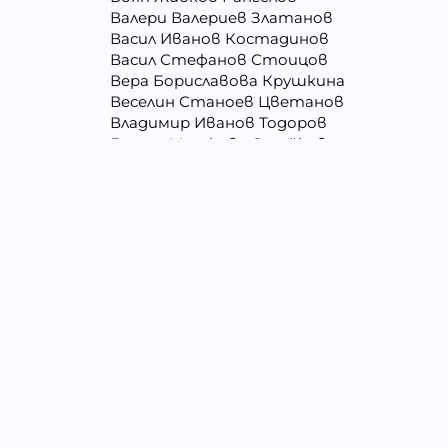
Валери Валериев Златанов
Васил Иванов Костадинов
Васил Стефанов Стоицов
Вера Бориславова Крушкина
Веселин Станоев Цветанов
Владимир Иванов Тодоров
Галина Миткова Стойкова
Георги Кирилов Георгиев
Георги Христов Янчев
Гергана Людмилова Герасимова
Гергана Цветомирова Божинова
Даниела Кирилова Арсова
Даниелка Атанасова Христова
Джени Илиева Ганчева
Димитър Алексеев Фикинчев
Димитър Петров Иванов
Драгомир Делчев Камбуров
Елена Йосифова Перец
Емил Димитров Георгиев
Емилия Тодорова Раенкова
Златка Антонова Здравкова