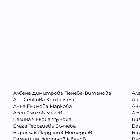
Албена Димитрова Пенева-Витанова
Ал
Ана Сенкова Конжилова
Ан
Анна Емилова Маркова
Ан
Асен Емилов Милев
Ас
Белина Янкова Узунова
Би
Блага Георгиева Вълчева
Бо
Борислав Йорданов Методиев
Бо
Валентин Йорданов Иванов
Ва