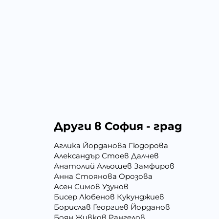
Други в София - град
Аглика Йорданова Гюдорова
Александър Стоев Далчев
Анатолий Альошев Замфиров
Анна Стоянова Орозова
Асен Симов Узунов
Бисер Любенов Кукунджиев
Борислав Георгиев Йорданов
Боян Живков Рангелов