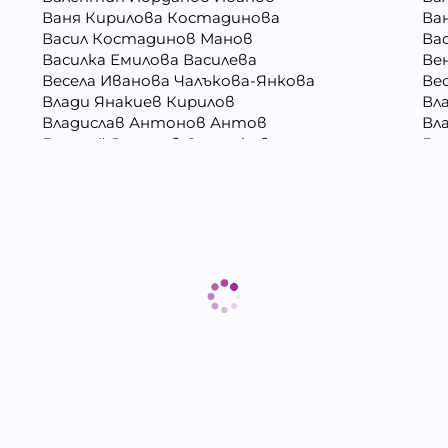
Ваня Кирилова Костадинова
Ва
Васил Костадинов Манов
Ва
Василка Емилова Василева
Ве
Весела Иванова Чалъкова-Янкова
Ве
Влади Янакиев Кирилов
Вл
Владислав Антонов Антов
Вл
Генадий Руменов Стоичков
Ге
Георги Росенов Кръстев
Гео
Гергана Георгиева Христова
Ге
Гергана Маркова Георгиева
Ге
Григора Стефанова Донкова
Гъ
Даниела Викторова Сакаджийска
Да
Десислава Николова Стойнова
Де
Дина Пламенова Хаджийорданова
Ди
Димитър Георгиев Димитров
Ди
Димитър Христов Яновски
Ди
Евгения Валентинова Мирчева - Георгиева
Ек
Ели Димитринова Лазарова
Ел
Емилиан Димитров Митов
Ем
Жанета Валериева Борисова
Жи
Ива Дойчинова Николова
Ив