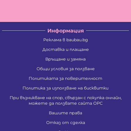
Цветан Вълчев Камбуров
Албена Константинова Спасова
Ангел Георгиев Чифчиев
Атанас Тодоров Костадинов
Борис Костадинов Златанов
Информация
Борислав Георгиев Пенчев
Ваня Атанасова Стоянова
Реклама в baubau.bg
Васил Александров Карагеоргиев
Васил Атанасов Желязков
Доставка и плащане
Васил Иванов Деведжиев
Връщане и замяна
Венцислава Стефанова Стоянова
Вяра Гришина Зафирова
Общи условия за ползване
Георги Ангелов Зафиров
Георги Димитров Андреев
Политиката за поверителност
Георги Иванов Трендафилов
Господина Тенева Андреева
Политика за използване на бисквитки
Даниела Цветанова Давидкова - Стоянова
При възникване на спор, свързан с покупка онлайн,
Димитър Господинов Стоянов
можете да ползвате сайта ОРС
Добромир Николов Илиев
Елизабет Сотирова Хаджикинова
Вашите права
Емил Ангелов Кръстев
Емил Влашев Иванов
Отказ от сделка
Живко Найденов Тодоров