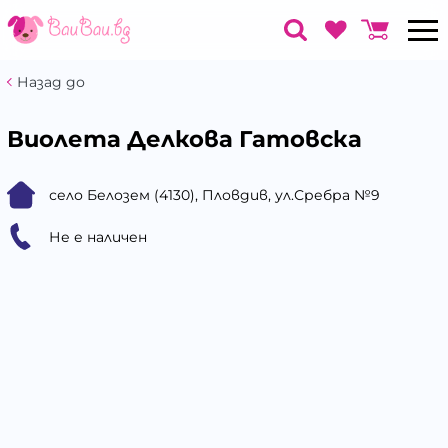
Назад до
Виолета Делкова Гатовска
село Белозем (4130), Пловдив, ул.Сребра №9
Не е наличен