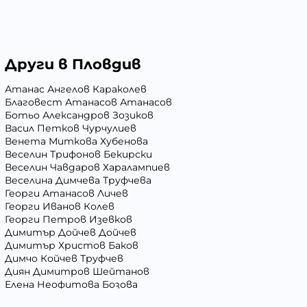
Други в Пловдив
Атанас Ангелов Караколев
Благовест Атанасов Атанасов
Ботьо Александров Зозиков
Васил Петков Чурчулиев
Венета Миткова Хубенова
Веселин Трифонов Бекирски
Веселин Чавдаров Харалампиев
Веселина Димчева Труфчева
Георги Атанасов Личев
Георги Иванов Колев
Георги Петров Изевков
Димитър Дойчев Дойчев
Димитър Христов Баков
Димчо Койчев Труфчев
Диян Димитров Шейтанов
Елена Неофитова Бозова
Иван Андреев Иванов