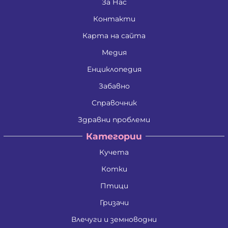
Златко Манолов Василев
За Нас
Зои Атанасиос Папамаргарити - Джамбова
Контакти
Илия Събев Чобанов
Камен Иванов Шишков
Карта на сайта
Красимира Иванова Бенина
Лъчезар Георгиев Атанасов
Медия
Любомир Данаилов Търпов
Малена Славейкова Богданова
Енциклопедия
Мария Георгиева Търпова
Забавно
Миглена Рафаилова Терзиева
Милен Костадинов Костадинов
Справочник
Минко Георгиев Колев
Митко Александров Дочев
Здравни проблеми
Михаил Николаев Иванов
Категории
Недялко Иванов Боргоджийски
Николай Кръстев Колев
Кучета
Николай Христов Боянов
Павел Георгиев Бояджиев
Котки
Петко Димитров Бозов
Петко Манолов Запрянов
Птици
Петър Димитров Колчаков
Гризачи
Петя Тодорова Митева
Пламен Сашев Костов
Влечуги и земноводни
Райна Рашкова Каблешкова