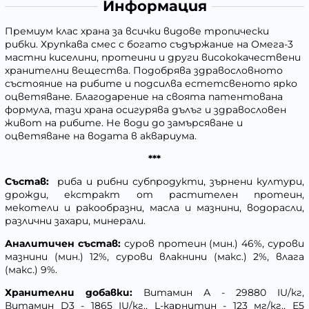
Информация
Премиум клас храна за всички видове тропически
рибки. Хрупкава смес с богато съдържание на Омега-3
мастни киселини, протеини и други висококачествени
хранителни вещества. Подобрява здравословното
състояние на рибите и подсилва естетсвеното ярко
оцветяване. Благодарение на своята патентована
формула, тази храна осигурява дълъг и здравословен
живот на рибите. Не води до замърсяване и
оцветяване на водата в аквариума.
***
Състав:
риба и рибни субпродукти, зърнени култури,
дрожди, екстракт от растителен протеин,
мекотели и ракообразни, масла и мазнини, водорасли,
различни захари, минерали.
Аналитичен състав:
суров протеин (мин.) 46%, сурови
мазнини (мин.) 12%, сурови влакнини (макс.) 2%, влага
(макс.) 9%.
Хранителни добавки:
Витамин А - 29880 IU/кг,
Витамин D3 - 1865 IU/кг., L-карнитин - 123 мг/кг., Е5