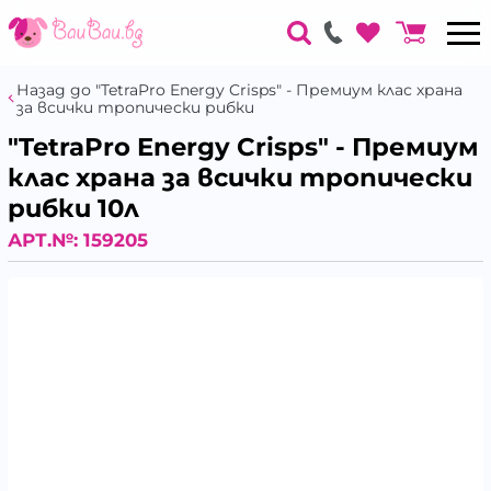
Назад до "TetraPro Energy Crisps" - Премиум клас храна
за всички тропически рибки
"TetraPro Energy Crisps" - Премиум
клас храна за всички тропически
рибки 10л
АРТ.№:
159205