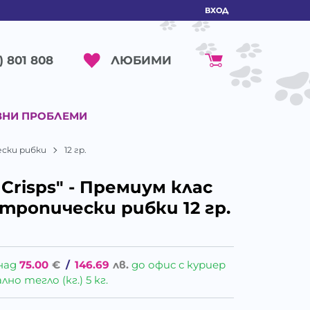
ВХОД
ЛЮБИМИ
) 801 808
ВНИ ПРОБЛЕМИ
чески рибки
12 гр.
 Crisps" - Премиум клас
 тропически рибки 12 гр.
над
75.00
€
/
146.69
лв.
до офис с куриер
о тегло (кг.) 5 кг.