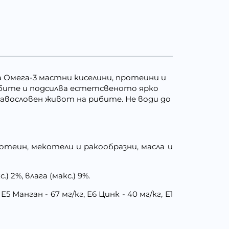
а Омега-3 мастни киселини, протеини и
ибите и подсилва естетсвеното ярко
равословен живот на рибите. Не води до
теин, мекотели и ракообразни, масла и
) 2%, влага (макс.) 9%.
Е5 Манган - 67 мг/кг, Е6 Цинк - 40 мг/кг, Е1