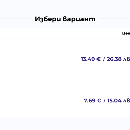
Избери вариант
Цен
13.49
€
26.38
лв
/
7.69
€
15.04
лв
/