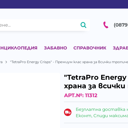
(0879
ЕНЦИКЛОПЕДИЯ
ЗАБАВНО
СПРАВОЧНИК
ЗДРА
ra
"TetraPro Energy Crisps" - Премиум клас храна за всички тропи
"TetraPro Energy
храна за всички
АРТ.№:
11312
Безплатна доставка 
Еконт, Спиди максималн