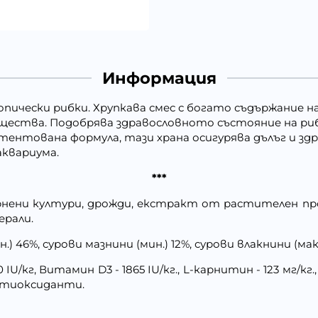
Информация
опически рибки. Хрупкава смес с богато съдържание н
щества. Подобрява здравословното състояние на р
тентована формула, тази храна осигурява дълъг и зд
аквариума.
***
рнени култури, дрожди, екстракт от растителен про
ерали.
) 46%, сурови мазнини (мин.) 12%, сурови влакнини (макс.
U/кг, Витамин D3 - 1865 IU/кг., L-карнитин - 123 мг/кг., 
 антиоксиданти.