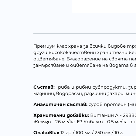
Премиум клас храна за всички видове тр
други висококачествени хранителни ве
оцветяване. Благодарение на своята па
замърсяване и оцветяване на водата в 
Състав:
риба и рибни субпродукти, зъ
мазнини, водорасли, различни захари, мин
Аналитичен състав:
суров протеин (мин.
Хранителни добавки:
Витамин А - 29880 I
Желязо - 26 мг/кг, Е3 Кобалт - 0.5 мг/кг,
Опаковка:
12 гр./ 100 мл./ 250 мл./ 10 л.