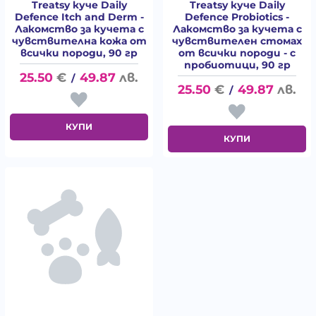
Treatsy куче Daily
Treatsy куче Daily
Defence Itch and Derm -
Defence Probiotics -
Лакомство за кучета с
Лакомство за кучета с
чувствителна кожа от
чувствителен стомах
всички породи, 90 гр
от всички породи - с
пробиотици, 90 гр
25.50
€
49.87
лв.
/
25.50
€
49.87
лв.
/
КУПИ
КУПИ