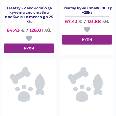
Treatsy - Лакомство за
Treatsy куче Стави 90 гр
кучета със ставни
+25кг
проблеми с тегло до 25
67.43
€
131.88
лв.
кг.
/
64.43
€
126.01
лв.
/
КУПИ
КУПИ