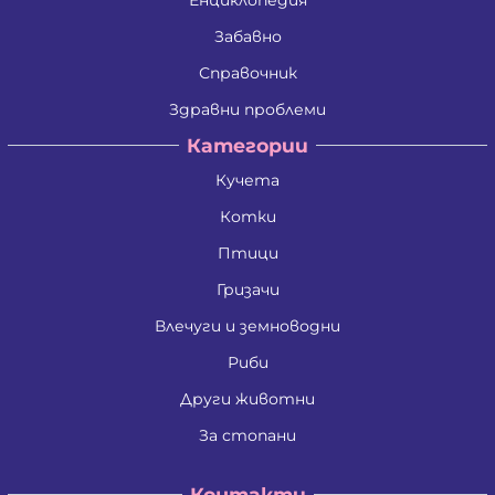
Забавно
Справочник
Здравни проблеми
Категории
Кучета
Котки
Птици
Гризачи
Влечуги и земноводни
Риби
Други животни
За стопани
Контакти