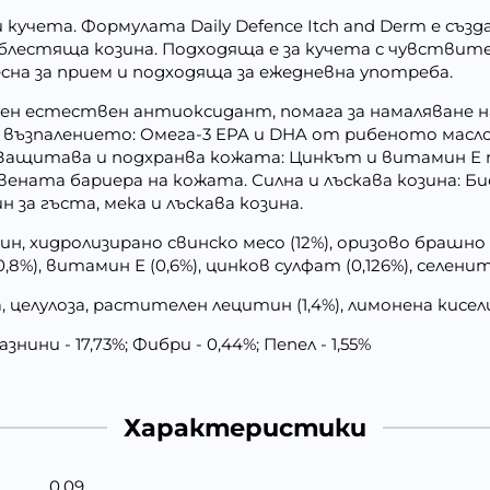
 кучета. Формулата Daily Defence Itch and Derm е съз
блестяща козина. Подходяща е за кучета с чувствите
сна за прием и подходяща за ежедневна употреба.
 естествен антиоксидант, помага за намаляване н
 възпалението: Омега-3 EPA и DHA от рибеното масл
Защитава и подхранва кожата: Цинкът и витамин 
ената бариера на кожата. Силна и лъскава козина: 
за гъста, мека и лъскава козина.
, хидролизирано свинско месо (12%), оризово брашно (
0,8%), витамин Е (0,6%), цинков сулфат (0,126%), селени
целулоза, растителен лецитин (1,4%), лимонена кисел
знини - 17,73%; Фибри - 0,44%; Пепел - 1,55%
Характеристики
0.09