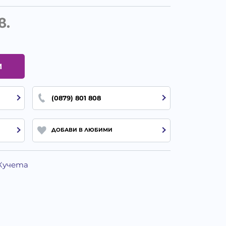
в.
И
(0879) 801 808
ДОБАВИ В ЛЮБИМИ
 Кучета