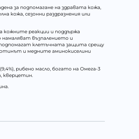
дадена за подпомагане на здравата кожа,
лна кожа, сезонни раздразнения или
а кожните реакции и поддържа
о намаляват възпалението и
Е подпомагат клетъчната защита срещу
Биотинът и медните аминокиселини
9,4%), рибено масло, богато на Омега-3
т, кверцетин.
ина.