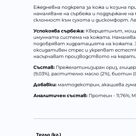
Ежедневна подкрепа за кожа и козина при
намаляване на сърбежа и поддържане на 
склонност към сухота и дискомфорт. Ле
Успокоява сърбежа:
Кверцетинът, мощен
имунната система на кожата. Намалява
подобряват хидратацията на кожата. 
оксидативен стрес и укрепват естеств
насърчават производството на кератин 
Състав:
Прежелатинизиран ориз, глицерин
(9,03%), растително масло (2%), биотин (
Добавки:
малтодекстрин, акациева гума, 
Аналитичен състав:
Протеин - 11,76%; Ма
Тегло (кг.)