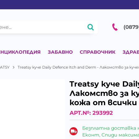
(0879
ЕНЦИКЛОПЕДИЯ
ЗАБАВНО
СПРАВОЧНИК
ЗДРА
EATSY
Treatsy куче Daily Defence Itch and Derm - Лакомство за к
Treatsy куче Dai
Лакомство за к
кожа от всички 
АРТ.№:
293992
Безплатна доставка 
Еконт, Спиди максималн