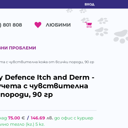
ВХОД
ЛЮБИМИ
) 801 808
ВНИ ПРОБЛЕМИ
учета с чувствителна кожа от всички породи, 90 гр
ly Defence Itch and Derm -
учета с чувствителна
породи, 90 гр
над
75.00
€
/
146.69
лв.
до офис с куриер
о тегло (кг.) 5 кг.