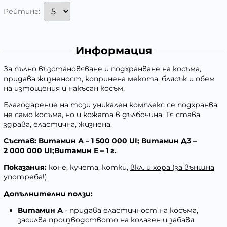
Рейтинг:
Информация
Зa пълно възстановяване и подхранване на косъма,
придава жизненост, копринена мекота, блясък и обем
на изтощения и накъсан косъм.
Благодарение на този уникален комплекс се подхранва
не само косъма, но и кожата в дълбочина. Тя става
здрава, еластична, жизнена.
Cъcтaв:
Витамин А – 1 500 000 UI; Витамин Д3 –
2 000 000 UI;Витамин Е – 1 г.
Показания:
коне, кучета, котки,
вкл. и хора (за външна
употреба!)
Допълнителни ползи:
Витамин А
- придава еластичност на косъма,
засилва производството на колаген и забавя