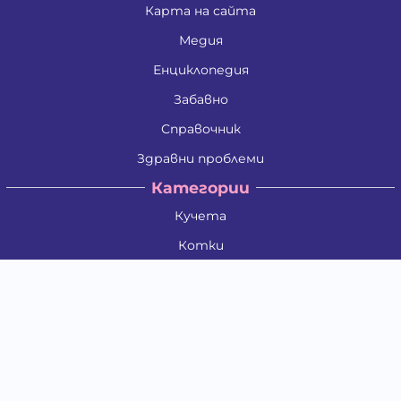
Карта на сайта
Медия
Енциклопедия
Забавно
Справочник
Здравни проблеми
Категории
Кучета
Котки
Птици
Гризачи
Влечуги и земноводни
Риби
Други животни