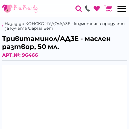
Назад до КОНСКО ЧУДО/АД3Е - козметични продукти
за Кучета Фарма Вет
Тривитаминол/АД3Е - маслен
разтвор, 50 мл.
АРТ.№:
96466