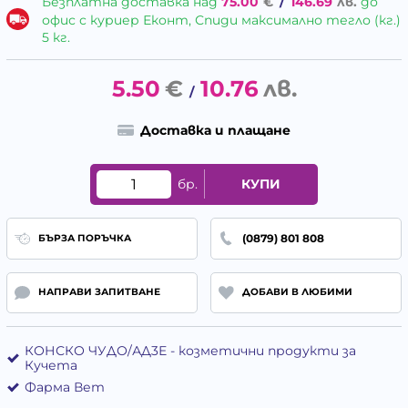
Безплатна доставка над
75.00
€
/
146.69
лв.
до
офис с куриер Еконт, Спиди максимално тегло (кг.)
5 кг.
5.50
€
10.76
лв.
/
Доставка и плащане
бр.
КУПИ
(0879) 801 808
БЪРЗА ПОРЪЧКА
НАПРАВИ ЗАПИТВАНЕ
ДОБАВИ В ЛЮБИМИ
КОНСКО ЧУДО/АД3Е - козметични продукти за
Кучета
Фарма Вет