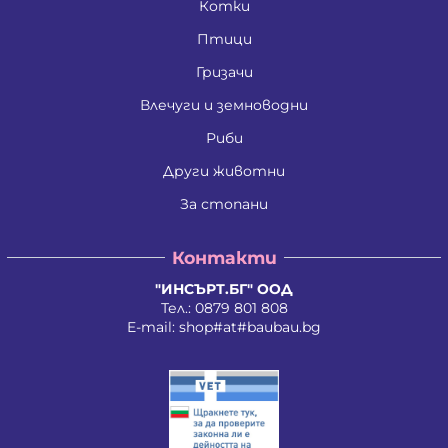
Котки
Птици
Гризачи
Влечуги и земноводни
Риби
Други животни
За стопани
Контакти
"ИНСЪРТ.БГ" ООД
Тел.:
0879 801 808
E-mail:
shop#at#baubau.bg