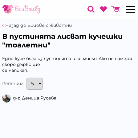
Назад до Вицове с животни
В пустинята лисват кучешки
"тоалетни"
Едно куче бяга из пустинята и си мисли:'Ако не намеря
скоро дърво ще
се напикая.'
Рейтинг:
д-р Деница Русева