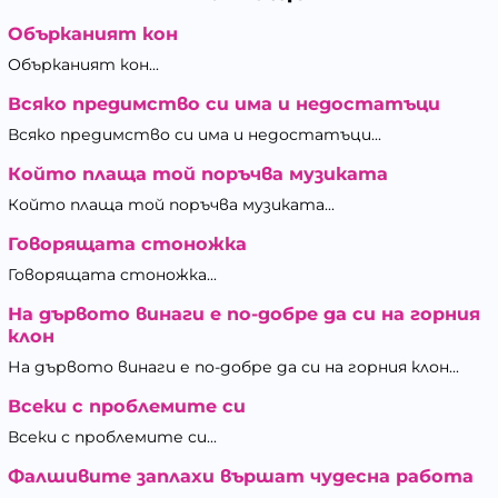
Обърканият кон
Обърканият кон...
Всяко предимство си има и недостатъци
Всяко предимство си има и недостатъци...
Който плаща той поръчва музиката
Който плаща той поръчва музиката...
Говорящата стоножка
Говорящата стоножка...
На дървото винаги е по-добре да си на горния
клон
На дървото винаги е по-добре да си на горния клон...
Всеки с проблемите си
Всеки с проблемите си...
Фалшивите заплахи вършат чудесна работа