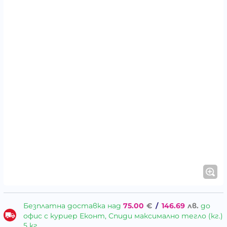
Безплатна доставка над
75.00
€
/
146.69
лв.
до
офис с куриер Еконт, Спиди максимално тегло (кг.)
5 кг.