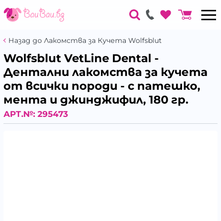
Назад до Лакомства за Кучета Wolfsblut
Wolfsblut VetLine Dental -
Дентални лакомства за кучета
от всички породи - с патешко,
мента и джинджифил, 180 гр.
АРТ.№:
295473