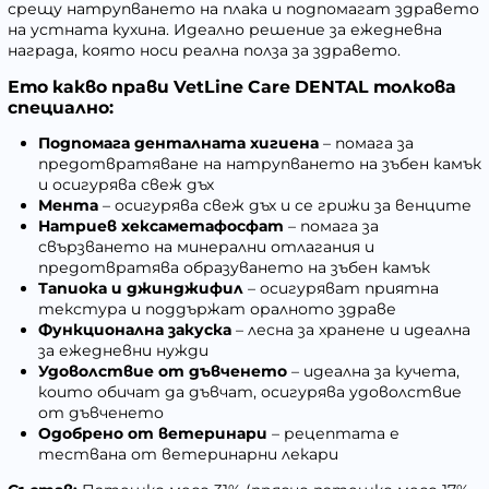
срещу натрупването на плака и подпомагат здравето
на устната кухина. Идеално решение за ежедневна
награда, която носи реална полза за здравето.
Ето какво прави VetLine Care DENTAL толкова
специално:
Подпомага денталната хигиена
– помага за
предотвратяване на натрупването на зъбен камък
и осигурява свеж дъх
Мента
– осигурява свеж дъх и се грижи за венците
Натриев хексаметафосфат
– помага за
свързването на минерални отлагания и
предотвратява образуването на зъбен камък
Тапиока и джинджифил
– осигуряват приятна
текстура и поддържат оралното здраве
Функционална закуска
– лесна за хранене и идеална
за ежедневни нужди
Удоволствие от дъвченето
– идеална за кучета,
които обичат да дъвчат, осигурява удоволствие
от дъвченето
Одобрено от ветеринари
– рецептата е
тествана от ветеринарни лекари