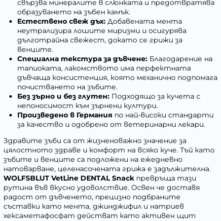
свързва минералите в слюнката и предотвратява
образуването на зъбен камък.
Естествено свеж дъх:
Добавената мента
неутрализира лошите миризми и осигурява
дълготрайна свежест, докато се грижи за
венците.
Специална текстура за дъвчене:
Благодарение на
тапиоката, лакомството има перфектната
дъвчаща консистенция, която механично подпомага
почистването на зъбите.
Без зърно и без глутен:
Подходящо за кучета с
непоносимост към зърнени култури.
Произведено в Германия
по най-високи стандарти
за качество и одобрено от ветеринарни лекари.
Здравите зъби са от жизненоважно значение за
цялостното здраве и комфорт на всяко куче. Тъй като
зъбите и венците са подложени на ежедневно
натоварване, целенасочената грижа е задължителна.
WOLFSBLUT VetLine DENTAL Snack
превръща тази
рутина във вкусно удоволствие. Освен че доставя
радост от дъвченето, прецизно подбраните
съставки като мента, джинджифил и натриев
хексаметафосфат действат като активен щит