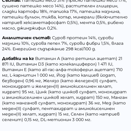
Състав:
Патешко месо 31% (прясно патешко месо 17%,
сушено патешко месо 14%), растителен глицерин,
сладки картофи 18%, тапиока 17%, патешка мазнина,
патешки бульон, тиква, копър, минерали (включително
натриев хексаметафосфат 0,5%), мента 0,5%, рибено
масло, джинджифил 0,2%.
Аналитичен състав:
Суров протеин 14%, сурови
мазнини 10%, сурова пепел 7%, сурови фибри 1,5%, влага
24%. Енергийно съдържание 298 kcal/100 g.
Добавки на кг
Витамин А (като ретинил ацетат) 21
871 IU, Витамин D3 (като холекалциферол) 1 471 IU,
Витамин Е (като all-rac-алфа-токоферил ацетат) 710
мг, L-карнитин 1 000 мг, Йод (като калциев йодат,
безводен) 0,96 мг, Желязо (като железен(II) сулфат,
монохидрат и железен(II) аминокиселинен хелат,
хидрат) 95 мг, Цинк (като цинков сулфат, монохидрат
и аминокиселинен цинков хелат, хидрат) 150 мг, Манган
(като манганов сулфат, монохидрат) 36 мг, Мед (като
меден(II) сулфат, пентахидрат и аминокиселинен
меден(II) хелат, хидрат) 15 мг, Селен (като натриев
селенит) 0,15 мг, DL-метионин 3 000 мг.