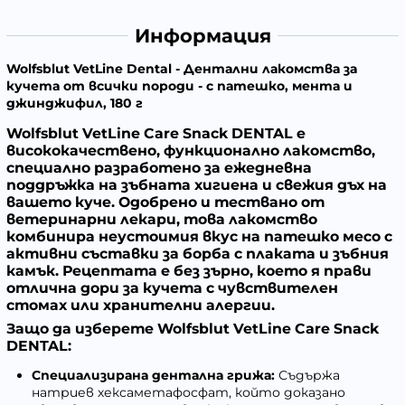
Информация
Wolfsblut VetLine Dental - Дентални лакомства за
кучета от всички породи - с патешко, мента и
джинджифил, 180 г
Wolfsblut VetLine Care Snack DENTAL е
висококачествено, функционално лакомство,
специално разработено за ежедневна
поддръжка на зъбната хигиена и свежия дъх на
вашето куче. Одобрено и тествано от
ветеринарни лекари, това лакомство
комбинира неустоимия вкус на патешко месо с
активни съставки за борба с плаката и зъбния
камък. Рецептата е без зърно, което я прави
отлична дори за кучета с чувствителен
стомах или хранит
елни алергии.
Защо да изберете Wolfsblut VetLine Care Snack
DENTAL:
Специализирана дентална грижа:
Съдържа
натриев хексаметафосфат, който доказано