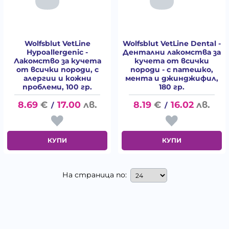
Wolfsblut VetLine
Wolfsblut VetLine Dental -
Hypoallergenic -
Дентални лакомства за
Лакомство за кучета
кучета от всички
от всички породи, с
породи - с патешко,
алергии и кожни
мента и джинджифил,
проблеми, 100 гр.
180 гр.
8.69
€
17.00
лв.
8.19
€
16.02
лв.
/
/
КУПИ
КУПИ
На страница по: