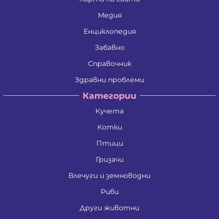
Медия
Енциклопедия
Забавно
Справочник
Здравни проблеми
Категории
Кучета
Котки
Птици
Гризачи
Влечуги и земноводни
Риби
Други животни