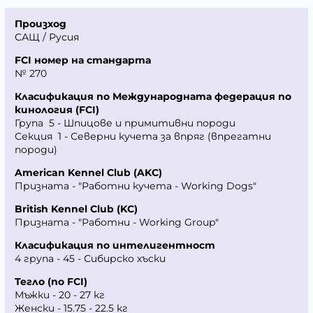
Произход
САЩ / Русия
FCI номер на
стандарта
№ 270
Класификация по Международната федерация по
кинология
(FCI)
Група 5
- Шпицове и примитивни породи
Секция 1
- Северни кучета за впряг (впрегатни
породи)
American Kennel Club (AKC)
Призната - "Работни кучета - Working Dogs"
British Kennel Club (KC)
Призната - "Работни - Working Group"
Класификация по интелигентност
4 група
- 45 - Сибирско хъски
Тегло (по FCI)
Мъжки - 20 - 27 кг
Женски - 15.75 - 22.5 кг