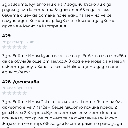
Здравейте. Кучето ми е на 7 години късно ли е за
разплод или кастрация веднъж пробвах да си има
бебета с цел да остане поне едно за мен но не се
получи един ветеринар казва че е късно и за двете
друг че е късно за кастрация
429.
28 декември 2018
Здравейте.Имам куче хъски и е още бебе, но то трябва
да се обучава още от малко.А в gogle не мога да намеря
съвети за обучаване на хъски.Някой ще ми даде поне
един съвет?
428. Десислава
26 ноември 2018
Здравейте.Имам 2 женски хъскита.1 ното беше на 9г а
другото е на 7.Казвам беше защото почина преди 2
дни.Имам 2 въпроса.Кученцето ми голямото което
почина му откриха пиометра за съжаление мн късно
.Казаха ни че е трябвсло дая кастрираме по рано зс да