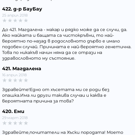
422. д-р БауБау
25 април 2018
До 421. Магдалена - макар и рядко може да се случи, да.
Ако майката и бащата са чистокръвни, то най-
вероятно по-назад в родословното дърво е имало
подобен случай. Причината е най-вероятно генетична.
Това по никакъв начин няма да се отрази на
здравословното му състояние.
421. Магдалена
16 април 2018
Здравейте!Едно от хъсетата ми се роди без
опашка.Има ли други такива случаи и каква е
вероятната причина за това?
420. Еми
29 март 2018
Здравейте,почитатели на Хъски породата! Моето