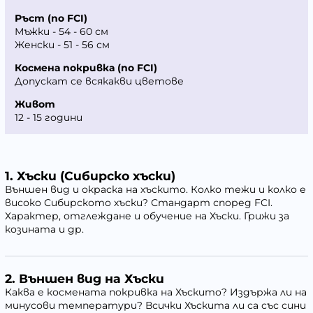
Ръст (по FCI)
Мъжки - 54 - 60 см
Женски - 51 - 56 см
Космена покривка (по FCI)
Допускат се всякакви цветове
Живот
12 - 15 години
1.
Хъски (Сибирско хъски)
Външен вид и окраска на хъскито. Колко тежи и колко е
високо Сибирското хъски? Стандарт според FCI.
Характер, отглеждане и обучение на Хъски. Грижи за
козината и др.
2.
Външен вид на Хъски
Каква е космената покривка на Хъскито? Издържа ли на
минусови температури? Всички Хъскита ли са със сини