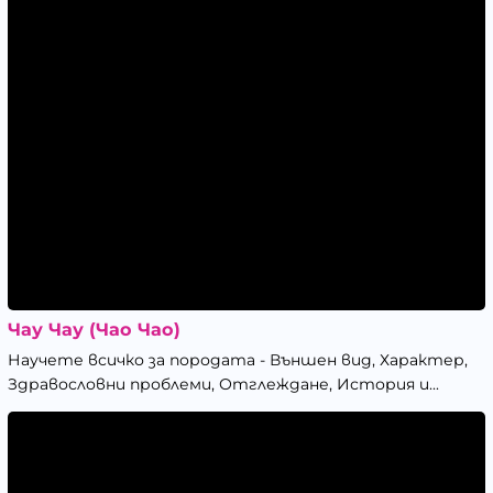
Чау Чау (Чао Чао)
Научете всичко за породата - Външен вид, Характер,
Здравословни проблеми, Отглеждане, История и...