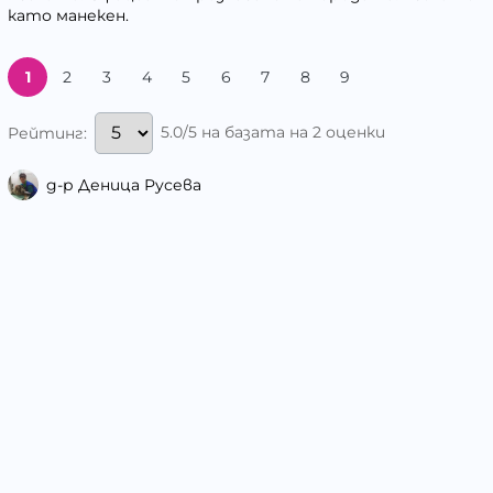
като манекен.
1
2
3
4
5
6
7
8
9
5.0/5 на базата на 2 оценки
Рейтинг:
д-р Деница Русева