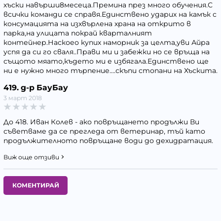
хъски навърши8месеца.Премина през много обучения.С
всички команди се справя.Единствено ударих на камък с
консумацията на изхвърлена храна на открито в
парка,на улицата покрай кварталният
контейнер.Наскоео купих наморник за целта,уви Айра
успя да си го сваля..Прави ми и забежки но се връща на
същото мяато,където ми е избягала.Единствено ще
ни е нужно много търпение....скъпи стопани на Хъскита.
419. д-р БауБау
3 март 2018
До 418. Иван Колев - ако повръщането продължи Ви
съветваме да се прегледа от ветеринар, тъй като
продължителното повръщане води до дехидратация.
Виж още отзиви
КОМЕНТИРАЙ