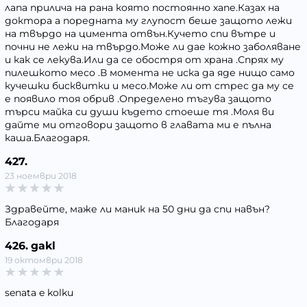
лапа прилича на рана която постоянно хапе.Казах на
доктора а поредната му глупост беше защото лежи
на твърдо на цимента отвън.Кучето спи вътре и
почни не лежи на твърдо.Може ли дае кожно заболяване
и как се лекува.Или да се обостря от храна .Спрях му
пилешкото месо .В момента не иска да яде нищо само
кучешки бисквитки и месо.Може ли от стрес да му се
е появило тоя обрив .Определено тъгува защото
търси майка си души където стоеше тя .Моля ви
дайте ми отговори защото в главата ми е пълна
каша.Благодаря.
427.
23 ноември 2018
Здравейте, маже ли маник на 50 дни да спи навън?
Благодаря
426. gakl
19 октомври 2018
senata e kolku