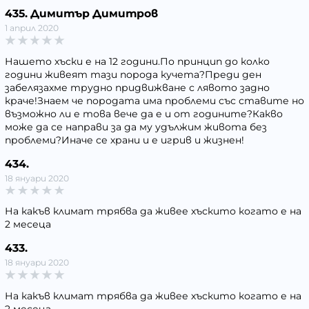
435. Димитър Димитров
1 април 2020
Нашето хъски е на 12 години.По принцип до колко
години живеят тази порода кучета?Преди ден
забелязахме трудно придвижване с лявото задно
краче!Знаем че породата има проблеми със ставите но
възможно ли е това вече да е и от годините?Какво
може да се направи за да му удължим живота без
проблеми?Иначе се храни и е игрив и жизнен!
434.
18 януари 2020
На какъв климат трябва да живее хъскито когато е на
2 месеца
433.
18 януари 2020
На какъв климат трябва да живее хъскито когато е на