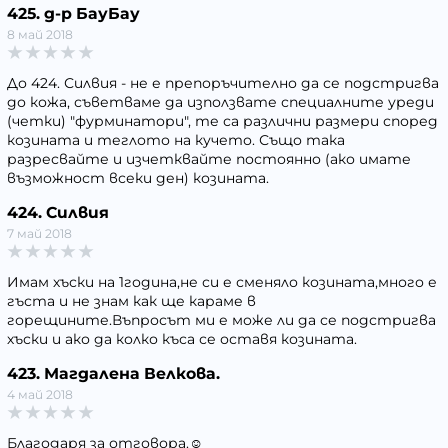
425. д-р БауБау
8 май 2018
До 424. Силвия - не е препоръчително да се подстригва
до кожа, съветваме да използвате специалните уреди
(четки) "фурминатори", те са различни размери според
козината и теглото на кучето. Също така
разресвайте и изчетквайте постоянно (ако имате
възможност всеки ден) козината.
424. Силвия
7 май 2018
Имам хъски на 1година,не си е сменяло козината,много е
гъста и не знам как ще караме в
горещините.Въпросът ми е може ли да се подстригва
хъски и ако да колко къса се оставя козината.
423. Магдалена Велкова.
4 май 2018
Благодаря за отговора.☺