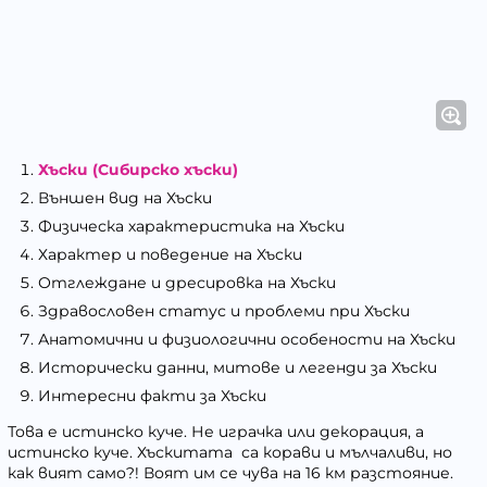
Хъски (Сибирско хъски)
Външен вид на Хъски
Физическа характеристика на Хъски
Характер и поведение на Хъски
Отглеждане и дресировка на Хъски
Здравословен статус и проблеми при Хъски
Анатомични и физиологични особености на Хъски
Исторически данни, митове и легенди за Хъски
Интересни факти за Хъски
Това е истинско куче. Не играчка или декорация, а
истинско куче. Хъскитата са корави и мълчаливи, но
как вият само?! Воят им се чува на 16 км разстояние.