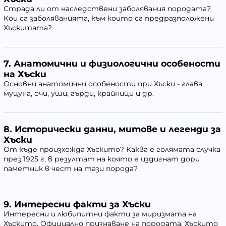
Страда ли от наследствени заболявания породата?
Кои са заболяванията, към които са предразположени
Хъскитата?
7.
Анатомични и физиологични особености
на Хъски
Основни анатомични особености при Хъски - глава,
муцуна, очи, уши, гърди, крайници и др.
8.
Исторически данни, митове и легенди за
Хъски
От къде произхожда Хъскито? Каква е голямата случка
през 1925 г, в резултат на която е издигнат дори
паметник в чест на тази порода?
9.
Интересни факти за Хъски
Интересни и любипитни факти за миризмата на
Хъскито. Официално признаване на породата. Хъскито