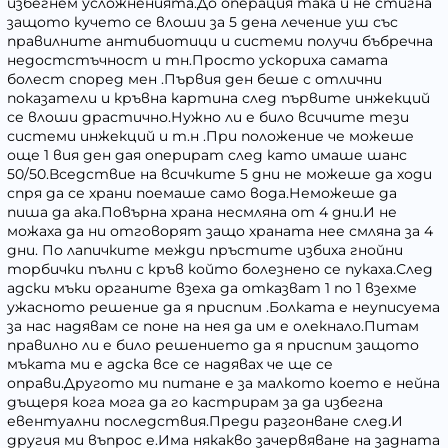
избегнем усложненията.До операция така и не стигна
защото кучето се влоши за 5 дена лечение уш със
правилните антибиотици и системи получи бъбречна
недостстъчност и тн.Просто ускориха самата
болест според мен .Първия ден беше с отлични
показатели и кръвна картина след първите инжекций
се влоши драстично.Нужно ли е било всичите тези
системи инжекций и т.н .При положение че можеше
още 1 вия ден дая оперират след като имаше шанс
50/50.Вседствие на всичките 5 дни не можеше да ходи
спря да се храни поемаше само вода.Неможеше да
пиша да ака.Повърна храна несмляна от 4 дни.И не
можаха да ни отговорят защо храната нее смляна за 4
дни. По лапичките межди пръстите избиха гнойни
торбички пълни с кръв който болезнено се пукаха.След
адски мъки органите взеха да отказват 1 по 1 взехме
ужасното решение да я приспим .Болката е неуписуема
за нас надявам се поне на нея да им е олекнало.Питам
правилно ли е било решението да я приспим защото
мъката ми е адска все се надявах че ще се
оправи.Другото ми питане е за малкото което е нейна
дъщеря кога мога да го кастрирам за да избегна
евентуални последствия.Преди разгонване след.И
другия ми въпрос е.Има някакво зачервяване на задната