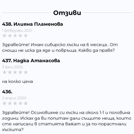
Отзиви
438. Илияна Пламенова
1 февруари 2021
Здравейте! Имам сибирско хъски на 6 месеца.. От
снощи не иска да яде и повръща. Какво да правя?
437. Надка Атанасова
3 юни 2020
на колко цена
436.
2 април 2020
Здравейте! Осиновихме си хъски на около 1-1 и половина
години. Исках да ви попитам дали същите неща, които
сте написали в статията важат и за по-порастнали
хъскита?