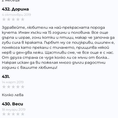
2 месеца
432. Дорина
4 октомври 2019
Здравейте, любители на най-прекрасната порода
кучета. Имам хъски на 15 години и половина. Все още
дърпа и играе, гони котки и птици, макар че започна да
губи сила в краката. Гърбът му се поизкриви, ошипен е,
понякога като прекали с тичането, прищипва някой
нерв и ден-два лежи. Щастливи сме, че все още е с нас.
От друга страна се чудя колко ли се мъчи от болка...
Накрая искам да ви пожелая много дълги радостни
години с вашите любимци!
431.
14 март 2019
Колко лева
430. Веси
18 януари 2019