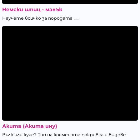
Немски шпиц - малък
Научете всичко за породата ......
Акита (Акита ину)
Вълк или куче? Тип на космената покривка и видове