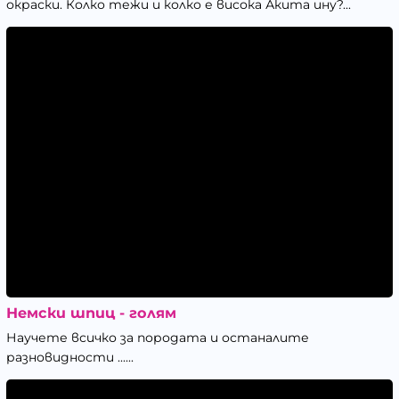
окраски. Колко тежи и колко е висока Акита ину?...
Немски шпиц - голям
Научете всичко за породата и останалите
разновидности ......