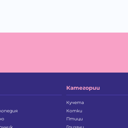
Категории
Кучета
лопедия
Котки
но
Птици
очник
Гризачи