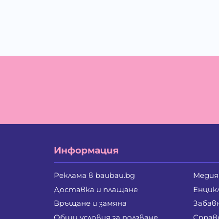
Информация
Реклама в baubau.bg
Медия
Доставка и плащане
Енцик
Връщане и замяна
Забав
Общи условия за ползване
Справ