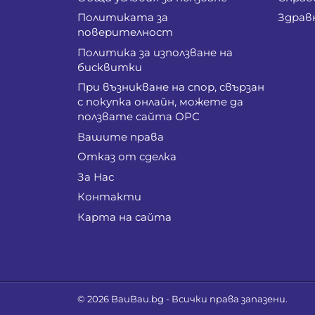
Политиката за
Здрав
поверителност
Политика за използване на
бисквитки
При възникване на спор, свързан
с покупка онлайн, можете да
ползвате сайта ОРС
Вашите права
Отказ от сделка
За Нас
Контакти
Карта на сайта
© 2026
BauBau.bg
- Всички права запазени.