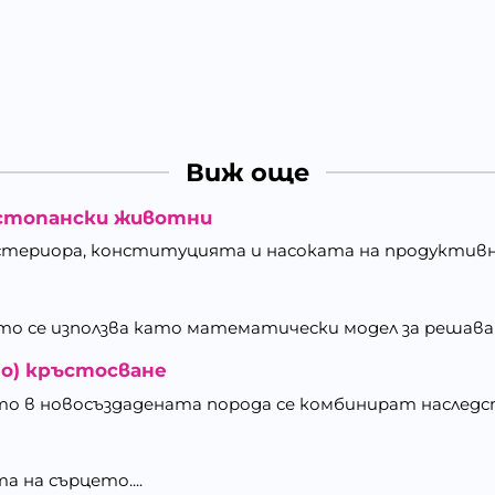
Виж още
остопански животни
кстериора, конституцията и насоката на продуктивн
о се използва като математически модел за решаван
о) кръстосване
то в новосъздадената порода се комбинират наследс
а на сърцето....