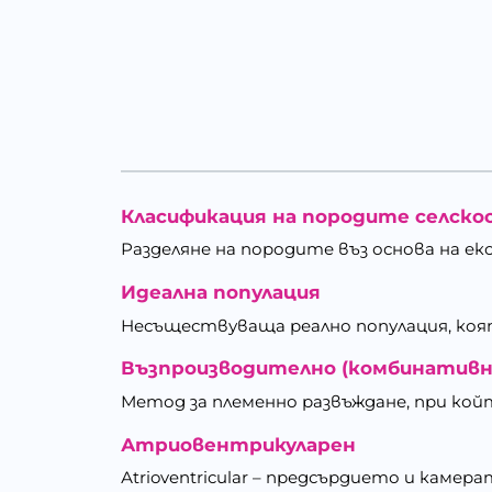
Класификация на породите селск
Разделяне на породите въз основа на е
Идеална популация
Несъществуваща реално популация, коят
Възпроизводително (комбинативн
Метод за племенно развъждане, при кой
Атриовентрикуларен
Аtrioventricular – предсърдието и камерат