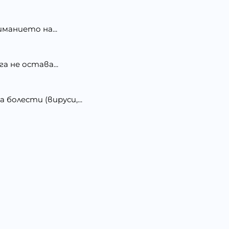
манието на...
 не остава...
олести (вируси,...