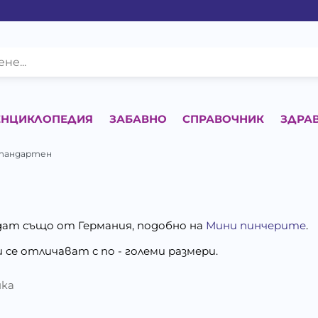
ЕНЦИКЛОПЕДИЯ
ЗАБАВНО
СПРАВОЧНИК
ЗДРА
стандартен
ат също от Германия, подобно на
Мини пинчерите
.
 се отличават с по - големи размери.
нка