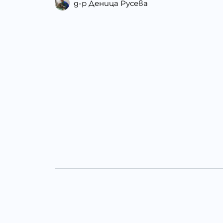
д-р Деница Русева