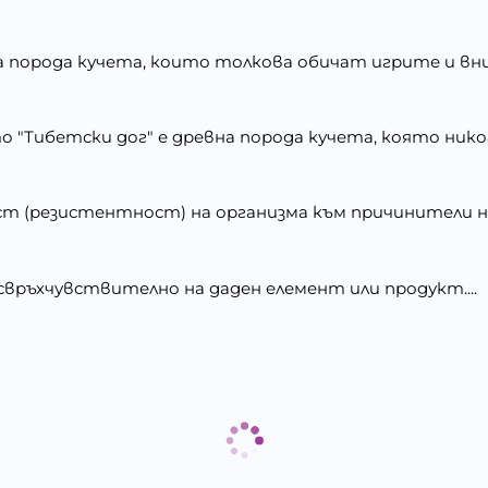
 порода кучета, които толкова обичат игрите и вни
"Тибетски дог" е древна порода кучета, която никога
 (резистентност) на организма към причинители на б
връхчувствително на даден елемент или продукт....