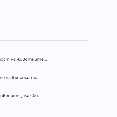
ост на животните....
е на въпросите...
твените заложби...