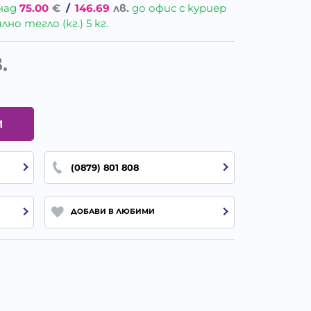
над
75.00
€
/
146.69
лв.
до офис с куриер
о тегло (кг.) 5 кг.
.
И
(0879) 801 808
ДОБАВИ В ЛЮБИМИ