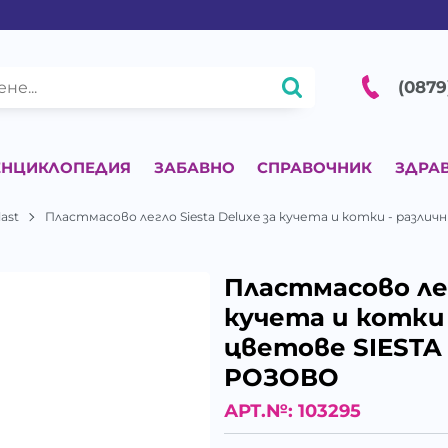
(0879
ЕНЦИКЛОПЕДИЯ
ЗАБАВНО
СПРАВОЧНИК
ЗДРА
last
Пластмасово легло Siesta Deluxe за кучета и котки - разли
Пластмасово лег
кучета и котки 
цветове SIESTA 
РОЗОВО
АРТ.№:
103295