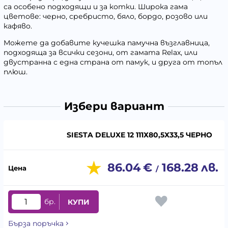
са особено подходящи и за котки. Широка гама
цветове: черно, сребристо, бяло, бордо, розово или
кафяво.
Можете да добавите кучешка памучна възглавница,
подходяща за всички сезони, от гамата Relax, или
двустранна с една страна от памук, и друга от топъл
плюш.
Избери вариант
SIESTA DELUXE 12 111Х80,5Х33,5 ЧЕРНО
86.04
€
168.28
лв.
/
бр.
КУПИ
Бърза поръчка