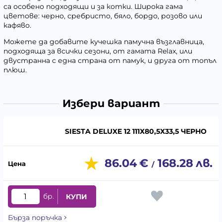
са особено подходящи и за котки. Широка гама
цветове: черно, сребристо, бяло, бордо, розово или
кафяво.
Можете да добавите кучешка памучна възглавница,
подходяща за всички сезони, от гамата Relax, или
двустранна с една страна от памук, и друга от топъл
плюш.
Избери вариант
SIESTA DELUXE 12 111Х80,5Х33,5 ЧЕРНО
86.04
€
168.28
лв.
/
бр.
КУПИ
Бърза поръчка