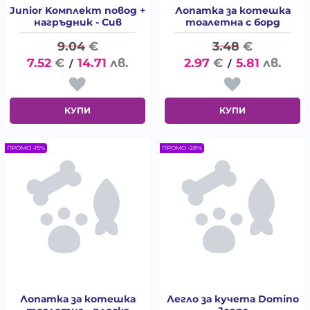
Junior Koмплект повод +
Лопатка за котешка
нагръдник - Сив
тоалетна с борд
9.04
€
3.48
€
7.52
€
14.71
лв.
2.97
€
5.81
лв.
/
/
КУПИ
КУПИ
ПРОМО -15%
ПРОМО -28%
Лопатка за котешка
Легло за кучета Domino