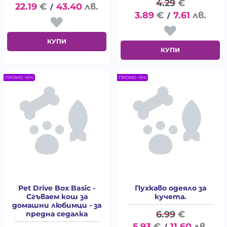
4.29
€
22.19
€
43.40
лв.
/
3.89
€
7.61
лв.
/
КУПИ
КУПИ
ПРОМО -10%
ПРОМО -15%
Pet Drive Box Basic -
Пухкаво одеяло за
Сгъваем кош за
кучета.
домашни любимци - за
6.99
€
предна седалка
5.93
€
11.60
лв.