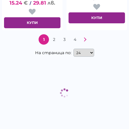
15.24
€
29.81
лв.
/
КУПИ
КУПИ
1
2
3
4
На страница по: