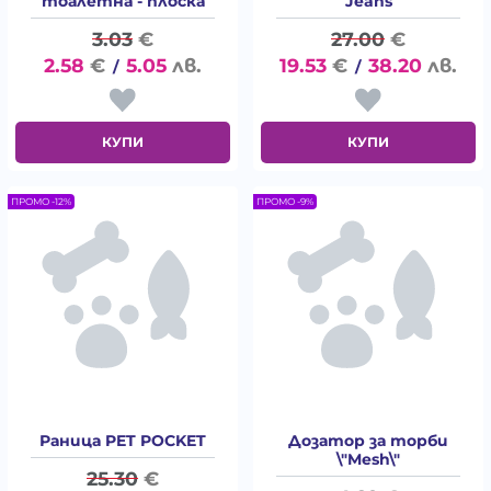
тоалетна - плоска
Jeans
3.03
€
27.00
€
2.58
€
5.05
лв.
19.53
€
38.20
лв.
/
/
КУПИ
КУПИ
ПРОМО -12%
ПРОМО -9%
Раница PET POCKET
Дозатор за торби
\"Mesh\"
25.30
€