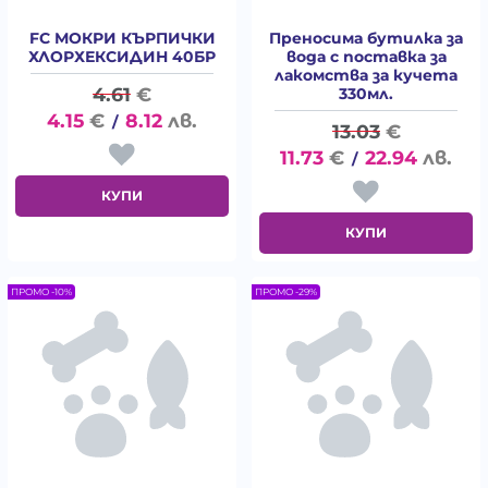
FC МОКРИ КЪРПИЧКИ
Преносима бутилка за
ХЛОРХЕКСИДИН 40БР
вода с поставка за
лакомства за кучета
4.61
€
330мл.
4.15
€
8.12
лв.
/
13.03
€
11.73
€
22.94
лв.
/
КУПИ
КУПИ
ПРОМО -10%
ПРОМО -29%