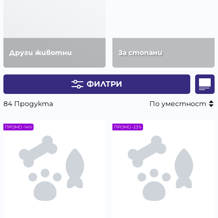
Други животни
За стопани
ФИЛТРИ
84 Продукта
По уместност
ПРОМО -14%
ПРОМО -23%