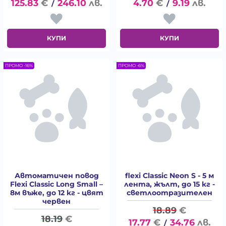
125.83
€
246.10
лв.
4.70
€
9.19
лв.
/
/
КУПИ
КУПИ
ПРОМО -16%
ПРОМО -6%
Автоматичен повод
flexi Classic Neon S - 5 м
Flexi Classic Long Small –
лента, жълт, до 15 кг -
8м въже, до 12 кг - цвят
светлоотразителен
червен
18.89
€
18.19
€
17.77
€
34.76
лв.
/