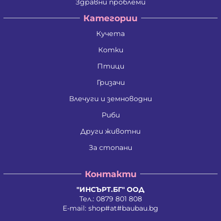
Здравни проблеми
Категории
Кучета
Котки
Птици
Гризачи
Влечуги и земноводни
Риби
Други животни
За стопани
Контакти
"ИНСЪРТ.БГ" ООД
Тел.:
0879 801 808
E-mail:
shop#at#baubau.bg