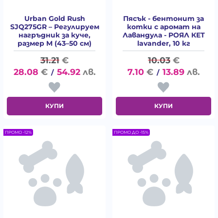
Urban Gold Rush
Пясък - бентонит за
SJQ275GR – Регулируем
котки с аромат на
нагръдник за куче,
Лавандула - РОЯЛ КЕТ
размер M (43–50 см)
lavander, 10 кг
31.21
€
10.03
€
28.08
€
54.92
лв.
7.10
€
13.89
лв.
/
/
КУПИ
КУПИ
ПРОМО -12%
ПРОМО ДО -15%