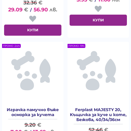
/
32.36
€
29.09
€
56.90
лв.
/
КУПИ
КУПИ
ПРОМО -24%
ПРОМО -19%
Играчка памучно въже
Ferplast MAJESTY 20,
осморка за кучета
Kъщичка за куче и коте,
Бежова, 40/34/36см
9.20
€
52.46
€