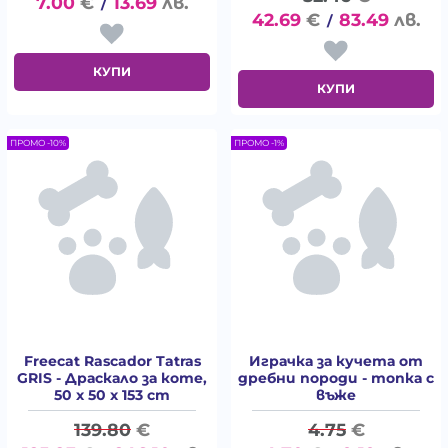
7.00
€
13.69
лв.
/
42.69
€
83.49
лв.
/
КУПИ
КУПИ
ПРОМО -10%
ПРОМО -1%
Freecat Rascador Tatras
Играчка за кучета от
GRIS - Драскало за коте,
дребни породи - топка с
50 x 50 x 153 cm
въже
139.80
€
4.75
€