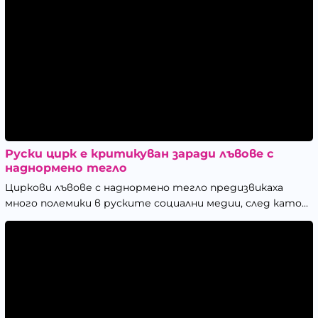
Руски цирк е критикуван заради лъвове с
наднормено тегло
Циркови лъвове с наднормено тегло предизвикаха
много полемики в руските социални медии, след като...