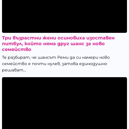
Три възрастни жени осиновиха изоставен
питбул, който няма друг шанс за ново
семейство
Те разбират, че шансът Реми да си намери ново
семейство е почти нулев, затова единодушно
решават...