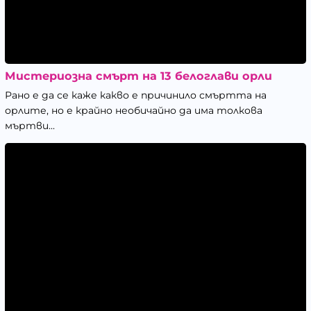
Мистериозна смърт на 13 белоглави орли
Рано е да се каже какво е причинило смъртта на
орлите, но е крайно необичайно да има толкова
мъртви...