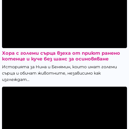
Хора с големи сърца взеха от приют ранено
котенце и куче без шанс за осиновяване
Историята за Нина и Бенямин, които имат големи
сърца и обичат животните, независимо как
изглеждат...