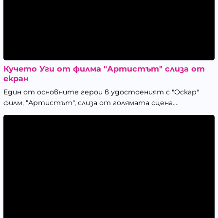
Кучето Уги от филма "Артистът" слиза от
екран
Един от основните герои в удостоеният с "Оскар"
филм, "Артистът", слиза от голямата сцена....