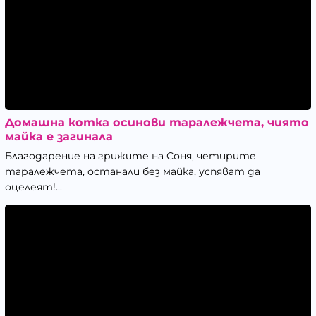
Домашна котка осинови таралежчета, чиято
майка е загинала
Благодарение на грижите на Соня, четирите
таралежчета, останали без майка, успяват да
оцелеят!...