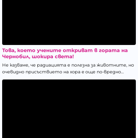
Това, което учените откриват в гората на
Чернобил, шокира света!
Не казваме, че радиацията е полезна за животните, но
очевидно присъствието на хора e още по-вреднo...