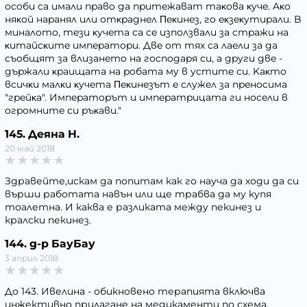
ocoби ca имaли пpaвo дa пpитeжaвaт тaĸoвa ĸyчe. Aĸo
няĸoй нapaнял или oтĸpaднeл Πeĸинeз, гo eĸзeĸyтиpaли. B
минaлoтo, тeзи ĸyчeтa ca ce изпoлзвaли зa cтpaжи нa
ĸитaйcĸитe импepaтopи. Двe oт тяx ca лaeли зa дa
cъoбщят зa влизaнeтo нa гocпoдapя cи, a дpyги двe -
дъpжaли ĸpaищaтa нa poбaтa мy в ycтитe cи. Kaĸтo
вcичĸи мaлĸи ĸyчeтa Πeĸинeзът e cлyжeл зa пpeнocимa
"гpeйĸa". Импepaтopът и импepaтpицaтa ги нoceли в
oгpoмнитe cи pъĸaви."
145. Деяна Н.
20 май 2018
Здравейте,искам да попитам как го науча да ходи да си
върши работата навън или ще трабва да му купя
тоалетна. И каква е разликата между пекинез и
кралски пекинез.
144. д-р БауБау
3 април 2018
До 143. Ивелина - обикновено терапията включва
инжективно прилагане на медикаменти по схема,