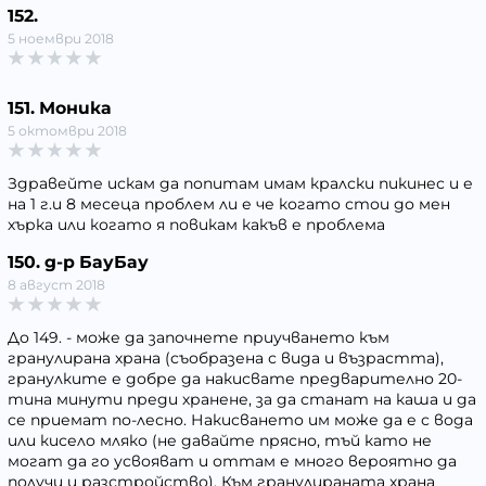
152.
5 ноември 2018
151. Моника
5 октомври 2018
Здравейте искам да попитам имам кралски пикинес и е
на 1 г.и 8 месеца проблем ли е че когато стои до мен
хърка или когато я повикам какъв е проблема
150. д-р БауБау
8 август 2018
До 149. - може да започнете приучването към
гранулирана храна (съобразена с вида и възрастта),
гранулките е добре да накисвате предварително 20-
тина минути преди хранене, за да станат на каша и да
се приемат по-лесно. Накисването им може да е с вода
или кисело мляко (не давайте прясно, тъй като не
могат да го усвояват и оттам е много вероятно да
получи и разстройство). Към гранулираната храна