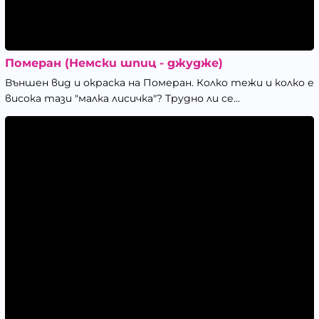
Померан (Немски шпиц - джудже)
Външен вид и окраска на Померан. Колко тежи и колко е
висока тази "малка лисичка"? Трудно ли се...