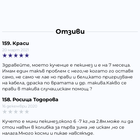
Отзиви
159. Краси
20 март 2021
Здравейте, моето кученце е пекинез и е на 7 месеца.
Имам един такъв проблем с него,че когато го оставя
само, не само че лае но прави и бели,като пригризване
на кабела, драска по вратата и др. такива.Какво се
прави в такива случаи,искам помощ ?
158. Росица Тодорова
16 декември 2020
Кучето е мини пекинез,около 6 -7 кг.,на 2.8м.може ли да
стои навън в колибка за първа зима ,не искам ,но се
налага.Много косми и пикае навсякъде.