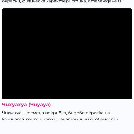
окраски, физическа характеристика, отглеждане и...
Чихуахуа (Чиуауа)
Чихуахуа - космена покривка, видове окраска на
козината, ръст и тегло, анатомични особености,
здравословни...