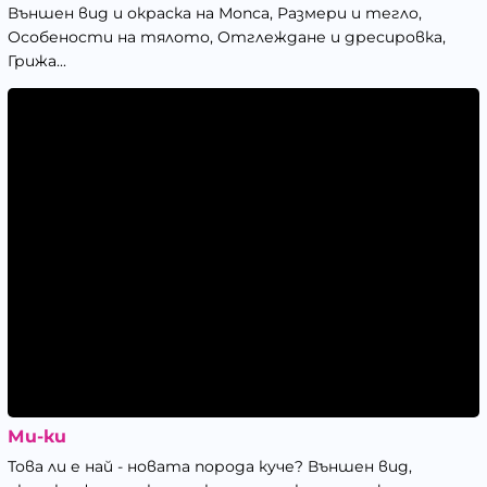
Външен вид и окраска на Мопса, Размери и тегло,
Особености на тялото, Отглеждане и дресировка,
Грижа...
Ми-ки
Това ли е най - новата порода куче? Външен вид,