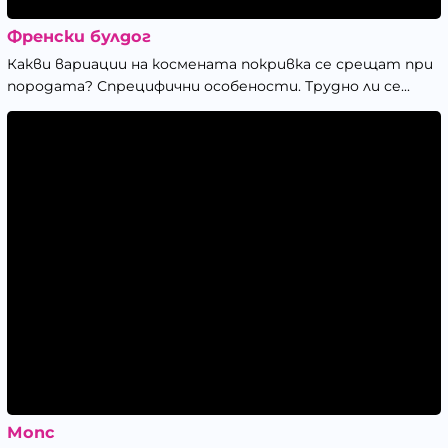
Френски булдог
Какви вариации на космената покривка се срещат при
породата? Спрецифични особености. Трудно ли се...
Мопс