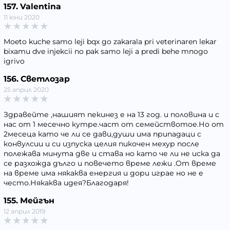
157. Valentina
11 юни 2020
Moeto kuche samo leji bqx go zakarala pri veterinaren lekar
bixamu dve injekcii no pak samo leji a predi behe mnogo
igrivo
156. Светлозар
25 април 2020
Здравейте ,нашият пекинез е на 13 год. и половина и с
нас от 1 месечно кутре.част от семействотое.Но от
2месеца като че ли се дави,души има припадаци с
конвулсии и си изпуска целия пикочен мехур после
полежава минута две и става но като че ли не иска да
се разхожда дълго и повечето време лежи .От време
на време има някаква енергия и дори играе но не е
често.Някаква идея?Благодаря!
155. Мейгън
12 април 2019