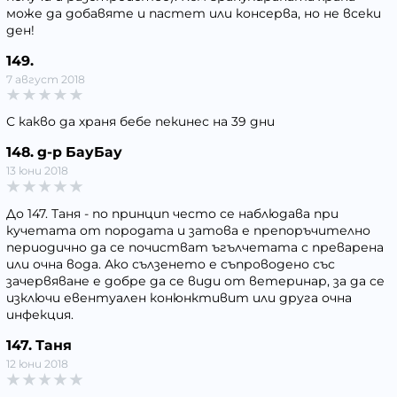
може да добавяте и пастет или консерва, но не всеки
ден!
149.
7 август 2018
С какво да храня бебе пекинес на 39 дни
148. д-р БауБау
13 юни 2018
До 147. Таня - по принцип често се наблюдава при
кучетата от породата и затова е препоръчително
периодично да се почистват ъгълчетата с преварена
или очна вода. Ако сълзенето е съпроводено със
зачервяване е добре да се види от ветеринар, за да се
изключи евентуален конюнктивит или друга очна
инфекция.
147. Таня
12 юни 2018