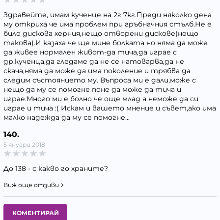
Здравейте, имам кученце на 2г 7кг.Преди няколко дена
му откриха че има проблем при гръбначния стълб.Не е
било дискова херния,нещо отворени дискове(нещо
такова).И казаха че ще мине болката но няма да може
да живее нормален живот-да тича,да играе с
др.кученца,да гледаме да не се натоварва,да не
скача,няма да може да има поколение и трябва да
следим състоянието му. Въпроса ми е дали,може с
нещо да му се помогне поне да може да тича и
играе.Много ми е болно че още млад а неможе да си
играе и тича :( Искам и вашето мнение и съвет,ако има
малко надежда да му се помогне...
140.
5 януари 2018
До 138 - с какво го храните?
Виж още отзиви
КОМЕНТИРАЙ