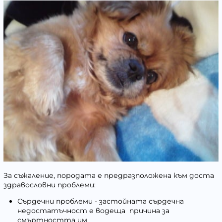
За съжаление, породата е предразположена към доста
здравословни проблеми:
Сърдечни проблеми - застойната сърдечна
недостатъчност е водеща причина за
смъртността им