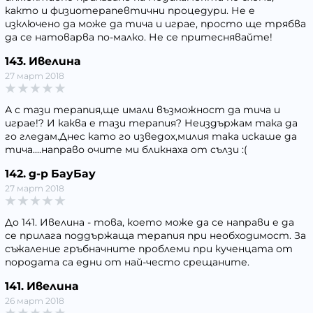
както и физиотерапевтични процедури. Не е
изключено да може да тича и играе, просто ще трябва
да се натоварва по-малко. Не се притеснявайте!
143. Ивелина
27 март 2018
А с тази терапия,ще имали възможност да тича и
играе!? И каква е тази терапия? Неиздържам така да
го гледам.Днес като го изведох,милия така искаше да
тича....направо очите ми бликнаха от сълзи :(
142. д-р БауБау
27 март 2018
До 141. Ивелина - това, което може да се направи е да
се прилага поддържаща терапия при необходимост. За
съжаление гръбначните проблеми при кученцата от
породата са едни от най-често срещаните.
141. Ивелина
26 март 2018