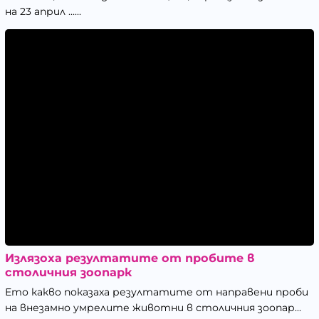
на 23 април ......
Излязоха резултатите от пробите в
столичния зоопарк
Ето какво показаха резултатите от направени проби
на внезамно умрелите животни в столичния зоопар...