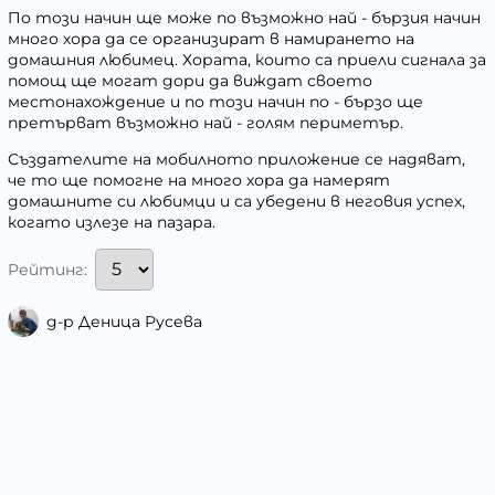
По този начин ще може по възможно най - бързия начин
много хора да се организират в намирането на
домашния любимец. Хората, които са приели сигнала за
помощ ще могат дори да виждат своето
местонахождение и по този начин по - бързо ще
претърват възможно най - голям периметър.
Създателите на мобилното приложение се надяват,
че то ще помогне на много хора да намерят
домашните си любимци и са убедени в неговия успех,
когато излезе на пазара.
Рейтинг:
д-р Деница Русева