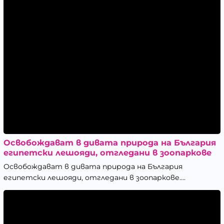
Освобождават в дивата природа на България
египетски лешояди, отгледани в зоопаркове
Освобождават в дивата природа на България
египетски лешояди, отгледани в зоопаркове....