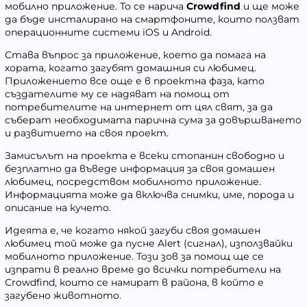
мобилно приложение. То се нарича
Crowdfind
и ще може
да бъде инсталирано на смартфоните, които ползват
операционните системи
iOS
и
Android
.
Става въпрос за приложение, което да помага на
хората, когато загубят домашния си любимец.
Приложението все още е в проектна фаза, като
създателите му се надяват на помощ от
потребителите на интернет от цял свят, за да
съберат необходимата парична сума за довършването
и развитието на своя проект.
Замисълът на проекта е всеки стопанин свободно и
безплатно да въведе информация за своя домашен
любимец, посредством мобилното приложение.
Информацията може да включва снимки, име, порода и
описание на кучето.
Идеята е, че когато някой загуби своя домашен
любимец той може да пусне Alert (сигнал), използвайки
мобилното приложение. Този зов за помощ ще се
изпрати в реално време до всички потребители на
Crowdfind, които се намират в района, в който е
загубено животното.