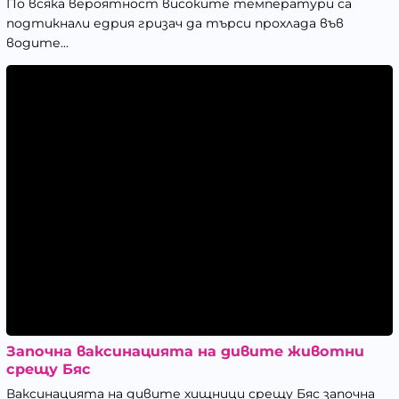
По всяка вероятност високите температури са
подтикнали едрия гризач да търси прохлада във
водите...
Започна ваксинацията на дивите животни
срещу Бяс
Ваксинацията на дивите хищници срещу Бяс започна