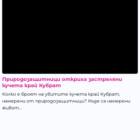
Природозащитници откриха застреляни
кучета край Кубрат
Колко е броят на убитите кучета край Кубрат,
намерени от природозащитници? Къде са намерени
живот...