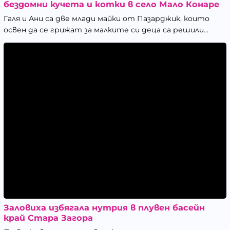
бездомни кучета и котки в село Мало Конаре
Галя и Ани са две млади майки от Пазарджик, които
освен да се грижат за малките си деца са решили...
Заловиха избягала нутрия в плувен басейн
край Стара Загора