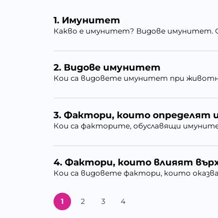
1.
Имунитет
Какво е имунитет? Видове имунитет. Ф
2.
Видове имунитет
Кои са видовете имунитет при живот
3.
Фактори, които определят
Кои са факторите, обуславящи имуните
4.
Фактори, които влияят вър
Кои са видовете фактори, които оказва
1
2
3
4