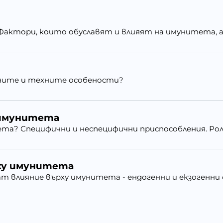
актори, които обуславят и влияят на имунитета, ал
ните и техните особености?
 имунитета
та? Специфични и неспецифични приспособления. Ро
ху имунитета
т влияние върху имунитета - ендогенни и екзогенни