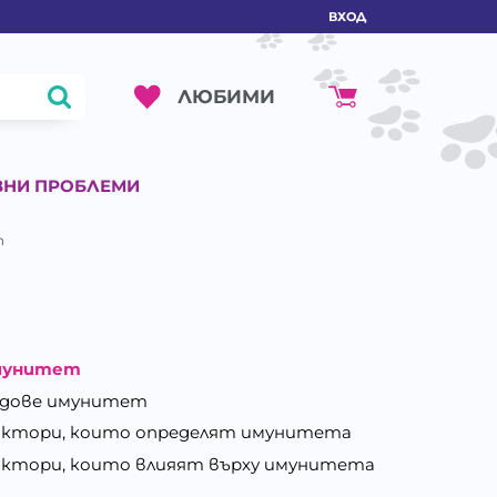
ВХОД
ЛЮБИМИ
ВНИ ПРОБЛЕМИ
т
мунитет
дове имунитет
ктори, които определят имунитета
ктори, които влияят върху имунитета