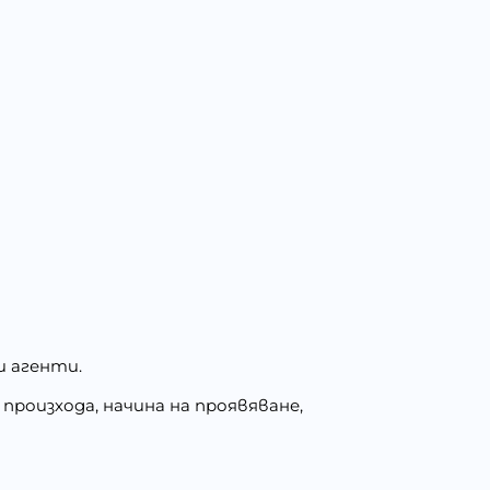
и агенти.
произхода, начина на проявяване,
.