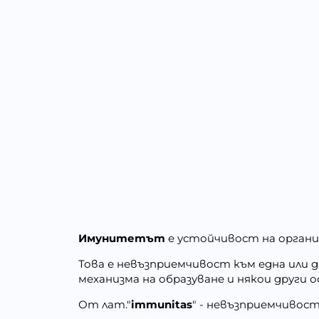
Имунитетът
е устойчивост на органи
Това е невъзприемчивост към една или д
механизма на образуване и някои други 
От лат."
immunitas
" - невъзприемчивос