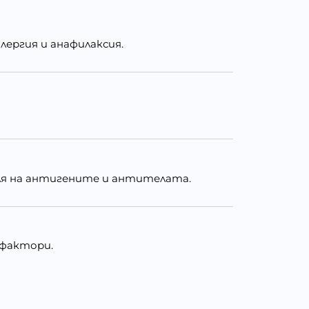
ергия и анафилаксия.
ля на антигените и антителата.
 фактори.