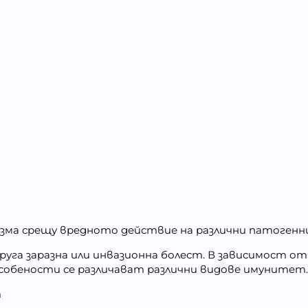
зма срещу вредното действие на различни патогенн
руга заразна или инвазионна болест. В зависимост от 
особености се различават различни видове
имунитет
т